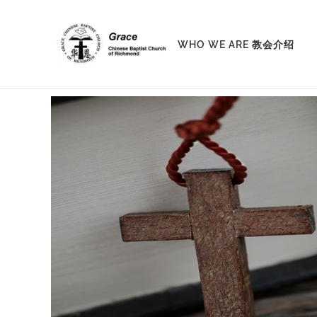
Skip
to
WHO WE ARE 教会介绍
content