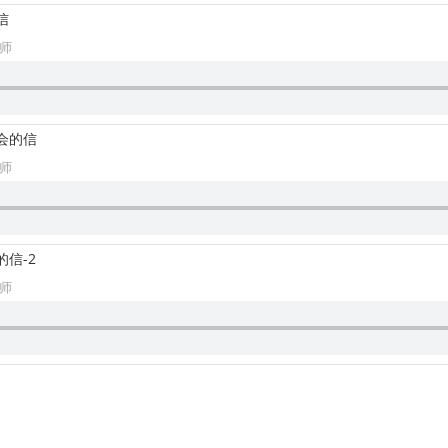
信
牧师
教会的信
牧师
的信-2
牧师