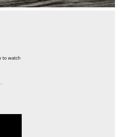
w to watch
像。