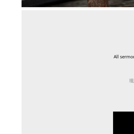
All sermo
现